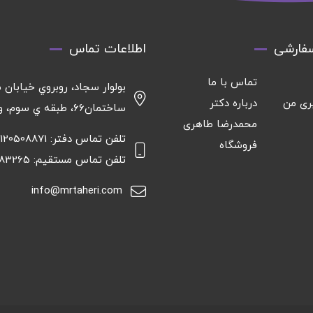
فارشی
اطلاعات تماس
تماس با ما
بولوار سجاد، روبروي خيابان م
ری من
درباره دکتر
ساختمان٦٦، طبقه ي سوم، واحد ١٦
محمدرضا طاهری
تلفن تماس دفتر: 09120508871
فروشگاه
تلفن تماس مستقیم: 09151583265
info@mrtaheri.com