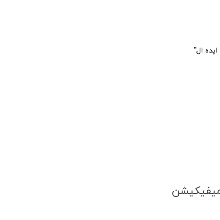
یده ال”
یمیفیکیشن