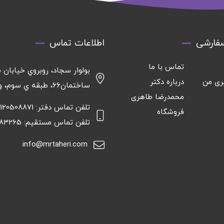
فارشی
اطلاعات تماس
تماس با ما
بولوار سجاد، روبروي خيابان م
ری من
درباره دکتر
ساختمان٦٦، طبقه ي سوم، واحد ١٦
محمدرضا طاهری
تلفن تماس دفتر: 09120508871
فروشگاه
تلفن تماس مستقیم: 09151583265
info@mrtaheri.com